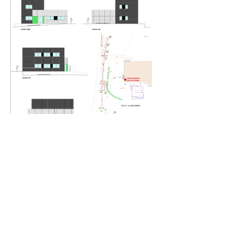
Contactez nous
prigent.architecte@wanadoo.fr
17, avenue de Coat Mez
29400 Landivisiau
02.98.68.15.82
https://www.instagram.com/david_prigent_architectes/