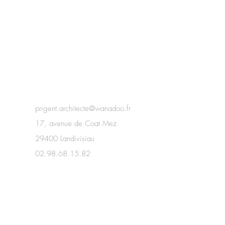
prigent.architecte@wanadoo.fr
17, avenue de Coat Mez
29400 Landivisiau
02.98.68.15.82
https://www.instagram.com/david_prigent_architectes/