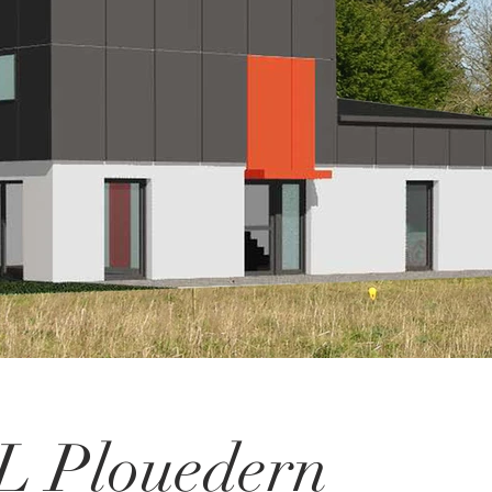
Insertion laurans -2 copie.jpg
 L
Plouedern